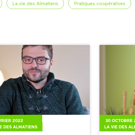
La vie des Almatiens
Pratiques coopératives
VRIER 2022
30 OCTOBRE 
IE DES ALMATIENS
LA VIE DES A