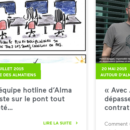
UILLET 2015
20 MAI 2015
IE DES ALMATIENS
AUTOUR D'AL
équipe hotline d’Alma
« Avec 
ste sur le pont tout
dépasse
été…
contrat
LIRE LA SUITE
Comment un