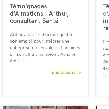
Témoignages
T
d’Almatiens : Arthur,
d’
consultant Santé
i
r
Arthur a fait le choix de quitter
son emploi pour intégrer une
Fl
entreprise où les valeurs humaines
ré
priment. Il a ainsi rejoint Alma en
en
été
Al
ex
LIRE LA SUITE
tra