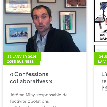
22 JANVIER 2016
24 J
CÔTÉ BUSINESS
LA V
« Confessions
L’
collaboratives »
re
l’
Jérôme Miny, responsable de
l’activité « Solutions