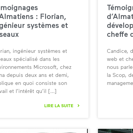
émoignages
Témoig
Almatiens : Florian,
d’Almat
ngénieur systèmes et
dévelo
éseaux
cheffe 
orian, ingénieur systèmes et
Candice, d
seaux spécialisé dans les
web et che
vironnements Microsoft, chez
nous parl
ma depuis deux ans et demi,
la Scop, d
plique en quoi consiste son
managemen
vail et l’intérêt qu’il
LIRE LA SUITE