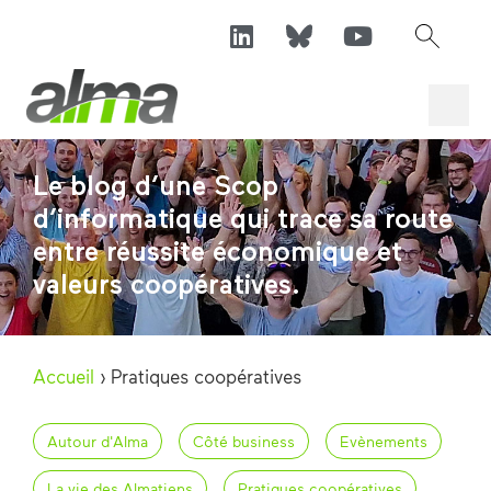
Le blog d’une Scop
d’informatique qui trace sa route
entre réussite économique et
valeurs coopératives.
Accueil
›
Pratiques coopératives
Autour d'Alma
Côté business
Evènements
La vie des Almatiens
Pratiques coopératives