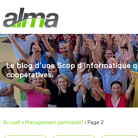
Le blog d’une Scop d’informatique qu
coopératives.
Accueil
›
Management participatif
›
Page 2