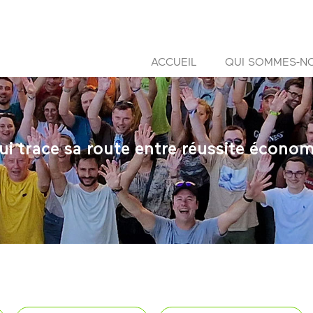
ACCUEIL
QUI SOMMES-N
i trace sa route entre réussite économ