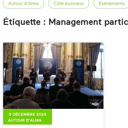
Autour d'Alma
Côté business
Evènements
Étiquette : Management partic
5 DÉCEMBRE 2014
AUTOUR D'ALMA