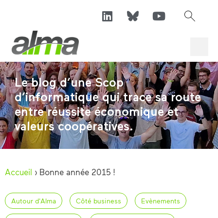
Le blog d’une Scop
d’informatique qui trace sa route
entre réussite économique et
valeurs coopératives.
Accueil
›
Bonne année 2015 !
Autour d'Alma
Côté business
Evènements