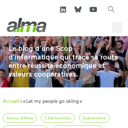
Le blog d’une Scop
d’informatique qui trace sa route
entre réussite économique et
valeurs coopératives.
Accueil
›
« Let my people go skiing »
Autour d'Alma
Côté business
Evènements