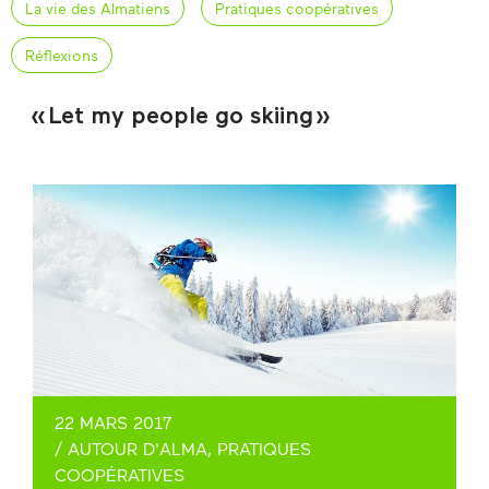
La vie des Almatiens
Pratiques coopératives
Réflexions
« Let my people go skiing »
22 MARS 2017
/
AUTOUR D'ALMA
,
PRATIQUES
COOPÉRATIVES