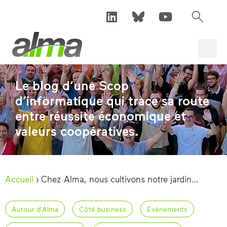
Le blog d’une Scop
d’informatique qui trace sa route
entre réussite économique et
valeurs coopératives.
Accueil
›
Chez Alma, nous cultivons notre jardin…
Autour d'Alma
Côté business
Evènements