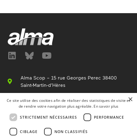
Alma Scop – 15 rue Georges Perec 38400
Saint-Martin-d’Hères
+33 (0)4 76 63 76 00
×
Ce site utilise des cookies afin de réaliser des statistiques de visite et
de rendre votre navigation plus agréable.
En savoir plus
info@alma.fr
STRICTEMENT NÉCESSAIRES
PERFORMANCE
www.alma.fr
CIBLAGE
NON CLASSIFIÉS