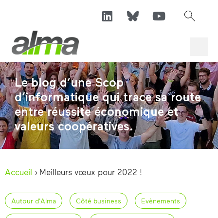
Le blog d’une Scop
d’informatique qui trace sa route
entre réussite économique et
valeurs coopératives.
Accueil
›
Meilleurs vœux pour 2022 !
Autour d'Alma
Côté business
Evènements