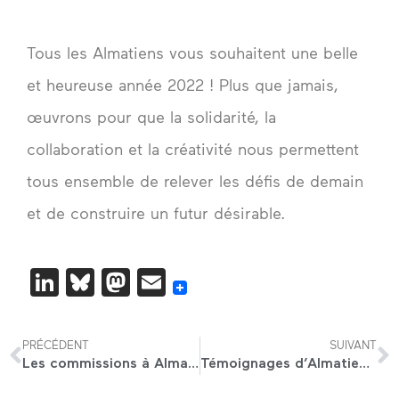
Tous les Almatiens vous souhaitent une belle
et heureuse année 2022 ! Plus que jamais,
œuvrons pour que la solidarité, la
collaboration et la créativité nous permettent
tous ensemble de relever les défis de demain
et de construire un futur désirable.
LinkedIn
Bluesky
Mastodon
Email
PRÉCÉDENT
SUIVANT
Les commissions à Alma : construire collectivement et faire avancer des projets transverses (témoignages en vidéo)
Témoignages d’Almatiens : Florian, ingénieur systèmes et réseaux