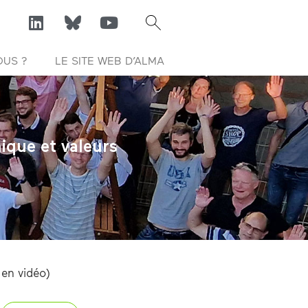
OUS ?
LE SITE WEB D’ALMA
ique et valeurs
 en vidéo)