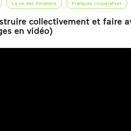
La vie des Almatiens
Pratiques coopératives
ruire collectivement et faire 
ges en vidéo)