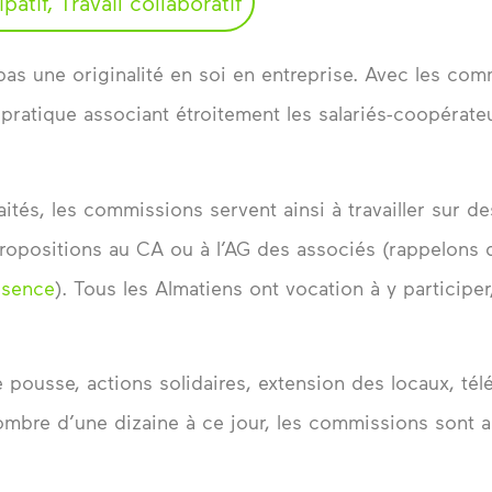
patif
,
Travail collaboratif
as une originalité en soi en entreprise. Avec les comm
e pratique associant étroitement les salariés-coopérat
tés, les commissions servent ainsi à travailler sur d
s propositions au CA ou à l’AG des associés (rappelon
ésence
). Tous les Almatiens ont vocation à y participer,
 pousse, actions solidaires, extension des locaux, télét
mbre d’une dizaine à ce jour, les commissions sont 