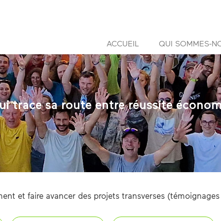
ACCUEIL
QUI SOMMES-N
i trace sa route entre réussite économ
ent et faire avancer des projets transverses (témoignages