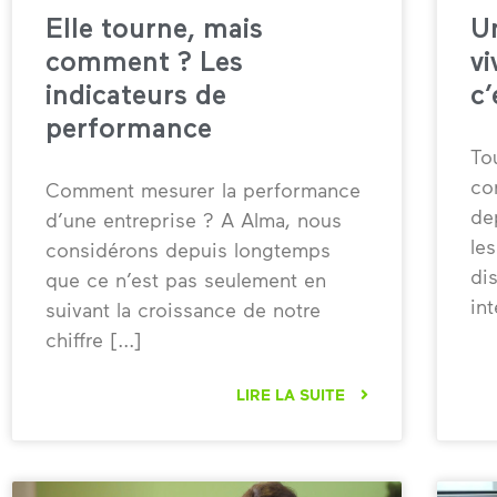
Elle tourne, mais
U
comment ? Les
vi
indicateurs de
c’
performance
To
co
Comment mesurer la performance
de
d’une entreprise ? A Alma, nous
le
considérons depuis longtemps
di
que ce n’est pas seulement en
in
suivant la croissance de notre
chiffre
LIRE LA SUITE