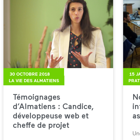
30 OCTOBRE 2018
15 J
LA VIE DES ALMATIENS
PRAT
Témoignages
N
d’Almatiens : Candice,
in
développeuse web et
as
cheffe de projet
Un