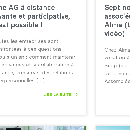
ne AG à distance
Sept no
vante et participative,
associé
est possible !
Alma (
vidéo)
utes les entreprises sont
nfrontées à ces questions
Chez Alma,
puis un an : comment maintenir
vocation à
s échanges et la collaboration à
Scop (ou s
stance, conserver des relations
de présenc
terpersonnelles
Assemblée
LIRE LA SUITE