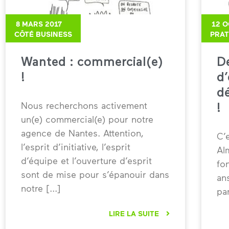
8 MARS 2017
12 
CÔTÉ BUSINESS
PRAT
Wanted : commercial(e)
D
!
d
dé
Nous recherchons activement
!
un(e) commercial(e) pour notre
agence de Nantes. Attention,
C’
l’esprit d’initiative, l’esprit
Al
d’équipe et l’ouverture d’esprit
fo
sont de mise pour s’épanouir dans
an
notre
pa
LIRE LA SUITE