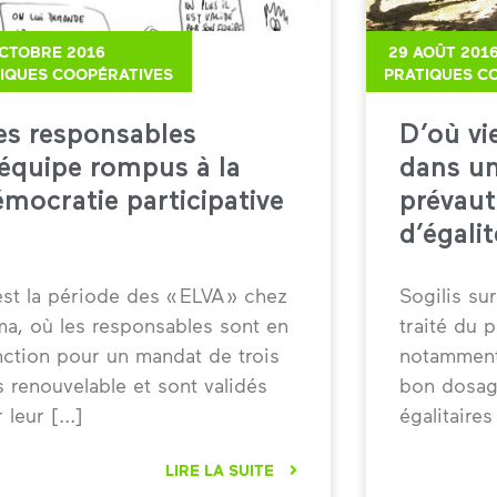
OCTOBRE 2016
29 AOÛT 201
IQUES COOPÉRATIVES
PRATIQUES C
es responsables
D’où vi
’équipe rompus à la
dans un
mocratie participative
prévaut
d’égalit
est la période des « ELVA » chez
Sogilis su
ma, où les responsables sont en
traité du p
nction pour un mandat de trois
notamment 
s renouvelable et sont validés
bon dosage
r leur
égalitaires
LIRE LA SUITE