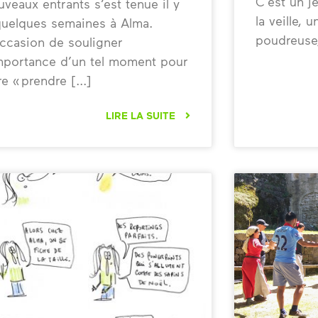
C’est un j
uveaux entrants s’est tenue il y
la veille,
quelques semaines à Alma.
poudreuse,
occasion de souligner
importance d’un tel moment pour
re « prendre
LIRE LA SUITE