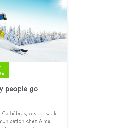
7
MA
y people go
n Cathébras, responsable
munication chez Alma