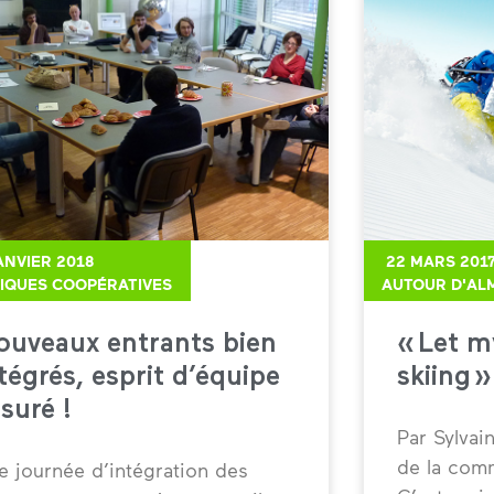
ANVIER 2018
22 MARS 201
IQUES COOPÉRATIVES
AUTOUR D'AL
ouveaux entrants bien
« Let m
tégrés, esprit d’équipe
skiing »
suré !
Par Sylvai
de la com
e journée d’intégration des