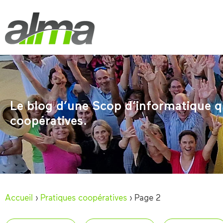
Le blog d’une Scop d’informatique qu
coopératives.
Accueil
›
Pratiques coopératives
›
Page 2