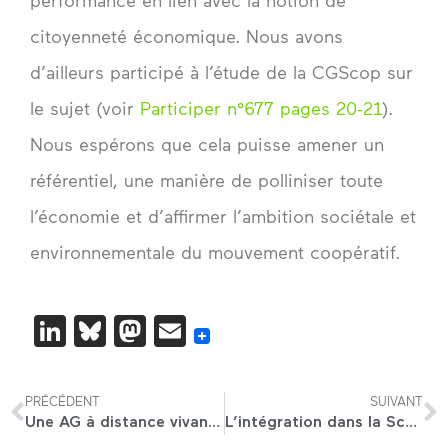
performance en lien avec la notion de
citoyenneté économique. Nous avons
d’ailleurs participé à l’étude de la CGScop sur
le sujet (voir
Participer n°677 pages 20-21
).
Nous espérons que cela puisse amener un
référentiel, une manière de polliniser toute
l’économie et d’affirmer l’ambition sociétale et
environnementale du mouvement coopératif.
LinkedIn
Bluesky
Mastodon
Email
PRÉCÉDENT
SUIVANT
Une AG à distance vivante et participative, c’est possible !
L’intégration dans la Scop Alma : témoignage d’Amélie-Anne