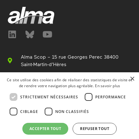
Alma Scop – 15 rue Georges Perec 38400
Saint-Martin-d’Hères
+33 (0)4 76 63 76 00
×
Ce site utilise des cookies afin de réaliser des statistiques de visite et
de rendre votre navigation plus agréable.
En savoir plus
info@alma.fr
STRICTEMENT NÉCESSAIRES
PERFORMANCE
www.alma.fr
CIBLAGE
NON CLASSIFIÉS
© Copyright Alma 2014-2025
ACCEPTER TOUT
REFUSER TOUT