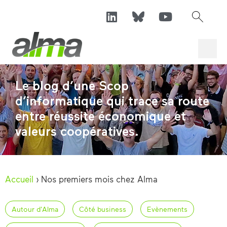
Le blog d’une Scop
d’informatique qui trace sa route
entre réussite économique et
valeurs coopératives.
Accueil
›
Nos premiers mois chez Alma
Autour d'Alma
Côté business
Evènements