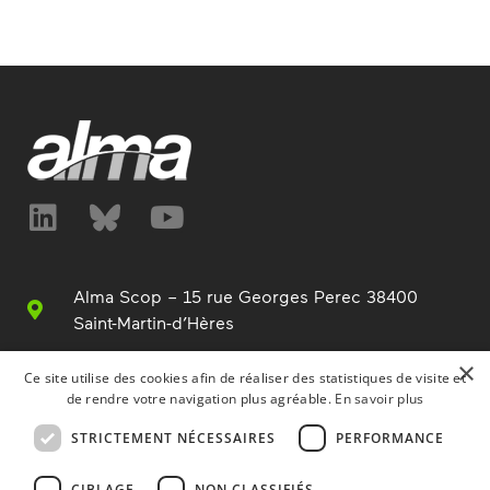
Alma Scop – 15 rue Georges Perec 38400
Saint-Martin-d’Hères
+33 (0)4 76 63 76 00
×
Ce site utilise des cookies afin de réaliser des statistiques de visite et
de rendre votre navigation plus agréable.
En savoir plus
info@alma.fr
STRICTEMENT NÉCESSAIRES
PERFORMANCE
www.alma.fr
CIBLAGE
NON CLASSIFIÉS