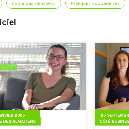
La vie des Almatiens
Pratiques coopératives
ciel
ANVIER 2025
26 SEPTEMBR
IE DES ALMATIENS
CÔTÉ BUSINE