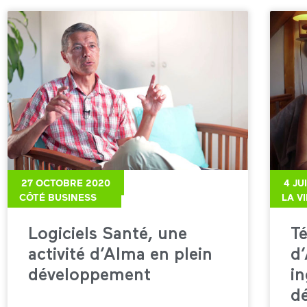
27 OCTOBRE 2020
4 JU
CÔTÉ BUSINESS
LA V
Logiciels Santé, une
T
activité d’Alma en plein
d’
développement
i
d