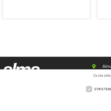
Alm
+33
Ce site util
inf
STRICTEM
www