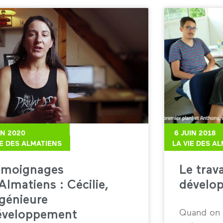
IN 2020
6 JUIN 2018
IE DES ALMATIENS
LA VIE DES A
émoignages
Le trava
Almatiens : Cécilie,
dévelo
ngénieure
Quand on 
éveloppement