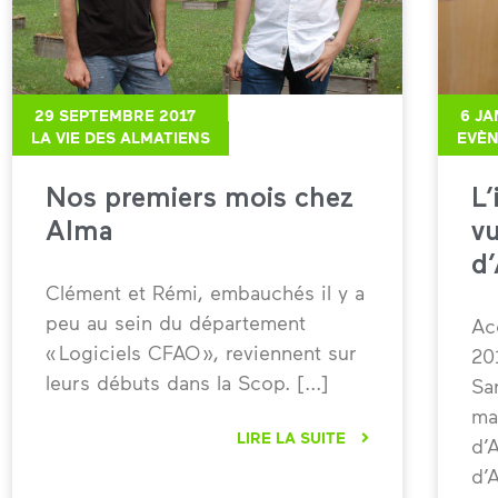
29 SEPTEMBRE 2017
6 JA
LA VIE DES ALMATIENS
EVÈ
Nos premiers mois chez
L
Alma
vu
d
Clément et Rémi, embauchés il y a
peu au sein du département
Ac
« Logiciels CFAO », reviennent sur
20
leurs débuts dans la Scop.
Sa
ma
LIRE LA SUITE
d’
d’