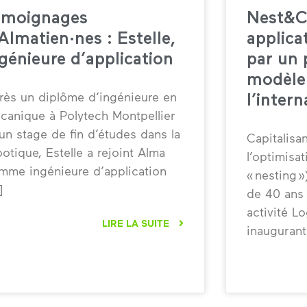
émoignages
Nest&C
Almatien·nes : Estelle,
applica
génieure d’application
par un 
modèle 
rès un diplôme d’ingénieure en
l’intern
canique à Polytech Montpellier
 un stage de fin d’études dans la
Capitalisa
botique, Estelle a rejoint Alma
l’optimisa
mme ingénieure d’application
« nesting 
de 40 ans 
activité L
LIRE LA SUITE
inauguran