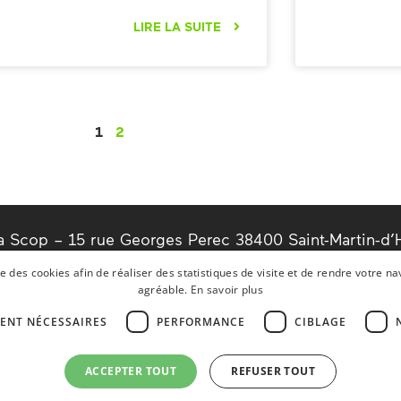
LIRE LA SUITE
1
2
a Scop – 15 rue Georges Perec 38400 Saint-Martin-d’
 (0)4 76 63 76 00
ise des cookies afin de réaliser des statistiques de visite et de rendre votre na
agréable.
En savoir plus
o@alma.fr
ENT NÉCESSAIRES
PERFORMANCE
CIBLAGE
.alma.fr
ACCEPTER TOUT
REFUSER TOUT