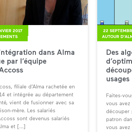
NVIER 2017
22 SEPTEMBR
NEMENTS
AUTOUR D'AL
’intégration dans Alma
Des alg
e par l’équipe
d’optim
’Accoss
découpe
usages 
coss, filiale d’Alma rachetée en
14 et intégrée au département
Faites-vou
nté, vient de fusionner avec sa
vous avez 
ison-mère. Les salariés
découper p
Accoss sont devenus salariés
patron dan
Alma et
vous avez