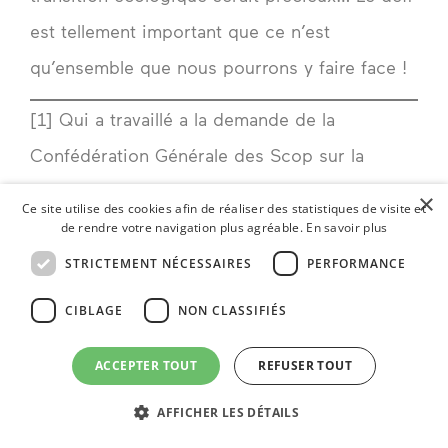
est tellement important que ce n’est
qu’ensemble que nous pourrons y faire face !
[1] Qui a travaillé a la demande de la
Confédération Générale des Scop sur la
question de la « citoyenneté économique » et
×
Ce site utilise des cookies afin de réaliser des statistiques de visite et
qui a co-dirigé la réalisation d’un
ouvrage
de rendre votre navigation plus agréable.
En savoir plus
collectif
sur le sujet.
STRICTEMENT NÉCESSAIRES
PERFORMANCE
CIBLAGE
NON CLASSIFIÉS
LinkedIn
Bluesky
Mastodon
Email
ACCEPTER TOUT
REFUSER TOUT
PRÉCÉDENT
SUIVANT
AFFICHER LES DÉTAILS
Témoignages d’Almatiens : Gabriel, ingénieur support
Meilleurs vœux pour 2023 !