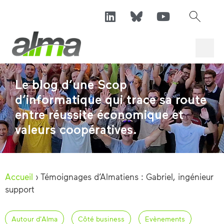
Le blog d’une Scop
d’informatique qui trace sa route
entre réussite économique et
valeurs coopératives.
Accueil
›
Témoignages d’Almatiens : Gabriel, ingénieur
support
Autour d'Alma
Côté business
Evènements