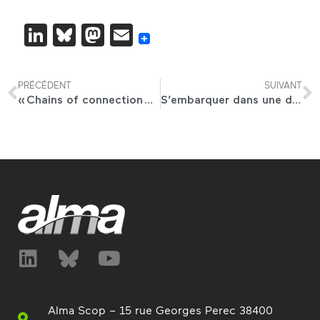
LinkedIn
Bluesky
Mastodon
Email
PRÉCÉDENT
SUIVANT
« Chains of connection », une fresque street art sur les bâtiments d’Alma
S’embarquer dans une démarche environnementale : retours d’expérience d’une entreprise coopérative
Alma Scop – 15 rue Georges Perec 38400