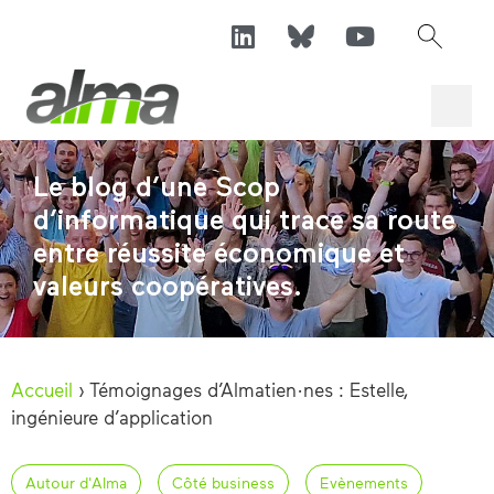
Le blog d’une Scop
d’informatique qui trace sa route
entre réussite économique et
valeurs coopératives.
Accueil
›
Témoignages d’Almatien·nes : Estelle,
ingénieure d’application
Autour d'Alma
Côté business
Evènements