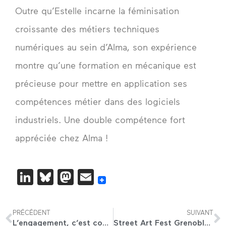
Outre qu’Estelle incarne la féminisation
croissante des métiers techniques
numériques au sein d’Alma, son expérience
montre qu’une formation en mécanique est
précieuse pour mettre en application ses
compétences métier dans des logiciels
industriels. Une double compétence fort
appréciée chez Alma !
LinkedIn
Bluesky
Mastodon
Email
PRÉCÉDENT
SUIVANT
L’engagement, c’est contagieux ? (Deuxième partie)
Street Art Fest Grenoble Alpes : l’artiste Louis Masai explique le sens de l’œuvre qu’il vient de réaliser sur le mur d’Alma