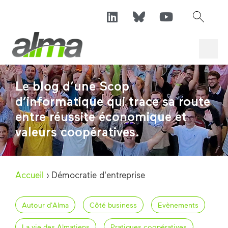
Le blog d’une Scop
d’informatique qui trace sa route
entre réussite économique et
valeurs coopératives.
Accueil
›
Démocratie d'entreprise
Autour d'Alma
Côté business
Evènements
La vie des Almatiens
Pratiques coopératives